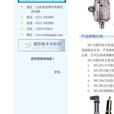
地址：山东省淄博市高新区
高创园
电话：0533-3582860
传真：0533-3582860
手机：13953370916
网址：
www.xichuangck.com
产品详细介绍
MC20系列压力
流或电压信号。产品体
介质，它可以用来测量
还没有添加信息！
MC20系列压力变
1、 MC20A小巧
2、 MC20AS
更多...
3、 MC20B经济
4、 MC20W卫
5、 MC20E压力
6、 MC20D智