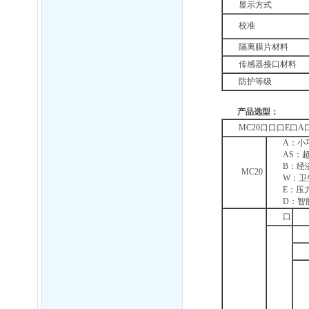
显示方式
校准
隔离膜片材料
传感器接口材料
防护等级
产品选型：
MC20口口口E口
A：小
AS：
B：经
MC20
W：卫
E：压
D：智
口