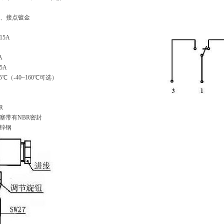
闭、接点镀金
15A
A
5A
5℃（-40~160℃可选）
R
带有NBR密封
锌钢