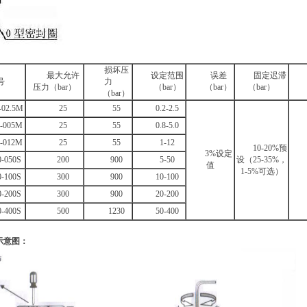
损坏压
最大允许
设定范围
误差
固定迟滞
号
力
压力（bar）
（bar）
（bar）
（bar）
（bar）
-02.5M
25
55
0.2-2.5
-005M
25
55
0.8-5.0
-012M
25
55
1-12
10-20%预
3%设定
-050S
200
900
5-50
设（25-35%，
值
1-5%可选）
-100S
300
900
10-100
-200S
300
900
20-200
-400S
500
1230
50-400
示意图：