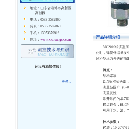
地址：山东省淄博市高新区
高创园
电话：0533-3582860
传真：0533-3582860
手机：13953370916
产品详细介绍
网址：
www.xichuangck.com
MC2010经
化时，弹簧伸缩量发生
经济型压力开关的输
还没有添加信息！
特点
：
结构紧凑
更多...
DIN标准插头部
测量范围广（0-4
高重复性
常开常闭的单刀
接点镀金，触点
可用于水、油、
技术参数：
迟滞：10-20%预