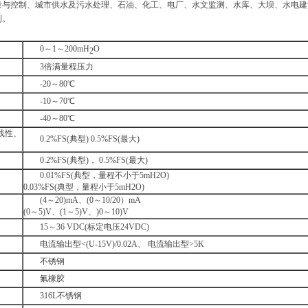
量与控制、城市供水及污水处理、石油、化工、电厂、水文监测、水库、大坝、水电建
制。
0～1～200mH
O
2
3倍满量程压力
-20～80℃
-10～70℃
-40～80℃
线性、
0.2%FS(典型) 0.5%FS(最大)
0.2%FS(典型)， 0.5%FS(最大)
0.01%FS(典型，量程不小于5mH2O)
0.03%FS(典型，量程小于5mH2O)
(4～20)mA、(0～10/20）mA
(0～5)V、(1～5)V、)0～10)V
15～36 VDC(标定电压24VDC)
电流输出型<(U-15V)/0.02A、 电流输出型>5K
不锈钢
氟橡胶
316L不锈钢