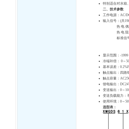
特别适合对水箱
二、技术参数
工作电源：AC/DC
输入信号：(共19
热 电 偶：T、R
热 电 阻：Pt
标准信号：0～3
0～5V、1～
0～20m
显示范围：-1999～
冷端补偿： 0～5
基本误差：0.2%F
触点输出：四路
触点容量：AC250V
馈电输出：DC24V
变送输出：0～10
变送负载能力：不
使用环境：0～50
选型表：