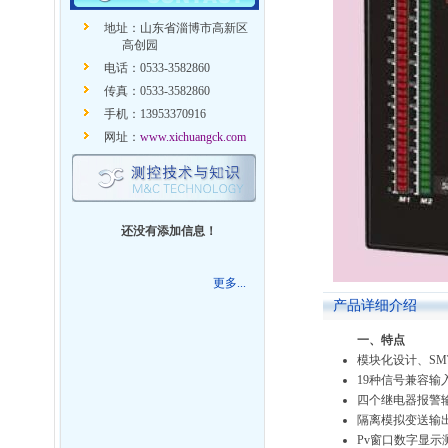
地址：山东省淄博市高新区
高创园
电话：0533-3582860
传真：0533-3582860
手机：13953370916
网址：
www.xichuangck.com
还没有添加信息！
更多...
产品详细介绍
一
、特
点
模块化设计、S
19种信号兼容输
四个继电器报警
隔离模拟变送输
Pv窗口数字显示