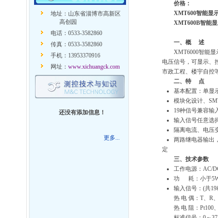
价格：
XMT600
智能显
地址：山东省淄博市高新区
高创园
XMT600B
智能显
电话：0533-3582860
一、概
述
传真：0533-3582860
XMT6000智
手机：13953370916
电压信号，可显示、
网址：
www.xichuangck.com
市政工程、楼宇自控
二、特
点
基本配置：单显示
模块化设计、S
19种信号兼容
还没有添加信息！
输入信号任意选
隔离电流、电压变
更多...
两路继电器输出
定
三、技术参数
工作电源：AC/D
功 耗：小于5
输入信号：(共19
热 电 偶：T、R、
热 电 阻：Pt100、
标准信号：0～375